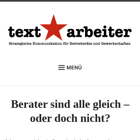
Zum
Inhalt
springen
textarbeiter
Strategische Kommunikation für Betriebsräte und
MENÜ
Gewerkschaften
START
SEMINARE
Berater sind alle gleich –
BERATUNG
oder doch nicht?
ÜBER MICH
DOWNLOADS
Unter
MEHR